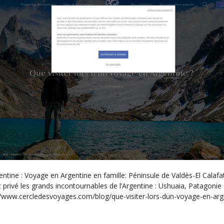
ine : Voyage en Argentine en famille: Péninsule de Valdès-El Calafate
rivé les grands incontournables de l’Argentine : Ushuaia, Patagonie e
//www.cercledesvoyages.com/blog/que-visiter-lors-dun-voyage-en-arg