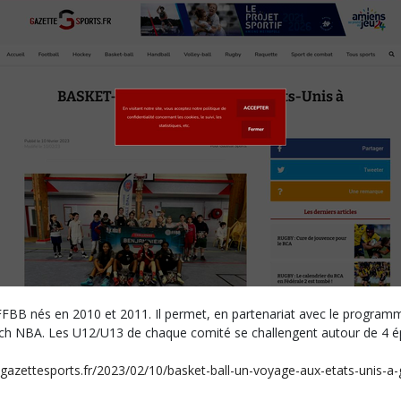
s FFBB nés en 2010 et 2011. Il permet, en partenariat avec le progra
ch NBA. Les U12/U13 de chaque comité se challengent autour de 4 ép
/gazettesports.fr/2023/02/10/basket-ball-un-voyage-aux-etats-unis-a